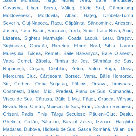
Sasca Montană
,
Târgu Mureș
,
Arad
,
Băile Herculane
,
Covasna
,
Liban
,
Borșa
,
Văliug
,
Eforie Sud
,
Câmpulung
Moldovenesc
,
Moldovița
,
Albac
,
Hațeg
,
Drobeta-Turnu
Severin
,
Cluj-Napoca
,
Racu
,
Căpâlnița
,
Sândominic
,
Arieșeni
,
Joseni
,
Pasul Bucin
,
Sâncraiu
,
Turda
,
Sibiel
,
Lacu Roșu
,
Aiud
,
Lăzarea
,
Sighetu Marmației
,
Coada Lacului Lesu
,
Brașov
,
Sighișoara
,
Chișcău
,
Rimetea
,
Eforie Nord
,
Sibiu
,
Izvoru
Mureșului
,
Tulcea
,
Remeți
,
Băile Bálványos
,
Băile Olănești
,
Vatra Dornei
,
Zăbala
,
Timișu de Jos
,
Sâmbăta de Sus
,
Rugănești
,
Crișan
,
Ceahlău
,
Zetea
,
Valea Boga
,
Deva
,
Miercurea Ciuc
,
Cârțișoara
,
Borsec
,
Vama
,
Băile Homorod
,
Sic
,
Corbeni
,
Ocna Șugatag
,
Păltiniș
,
Orșova
,
Timișoara
,
Costinești
,
Bățanii Mici
,
Predeal
,
Pianu de Sus
,
Comandău
,
Vișeu de Sus
,
Cătrușa
,
Băile 1 Mai
,
Făget
,
Oradea
,
Vărșag
,
Bezidu Nou
,
Cristur
,
Moieciu de Sus
,
Bran
,
Cristuru Secuiesc
,
Crișeni
,
Padis
,
Finiș
,
Târgu Secuiesc
,
Păuleni-Ciuc
,
Dealu
,
Ghelința
,
Coltău
,
Săsciori
,
Barajul Zetea
,
Izvoare
,
Harghita
Madaras
,
Dubova
,
Hidișelu de Sus
,
Sasca Română
,
Vălenii de