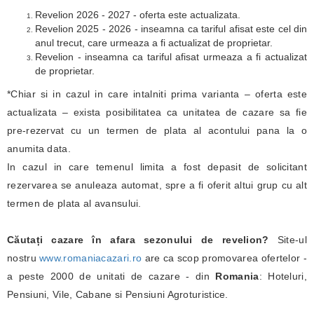
Revelion 2026 - 2027 - oferta este actualizata.
Revelion 2025 - 2026 - inseamna ca tariful afisat este cel din
anul trecut, care urmeaza a fi actualizat de proprietar.
Revelion - inseamna ca tariful afisat urmeaza a fi actualizat
de proprietar.
*Chiar si in cazul in care intalniti prima varianta – oferta este
actualizata – exista posibilitatea ca unitatea de cazare sa fie
pre-rezervat cu un termen de plata al acontului pana la o
anumita data.
In cazul in care temenul limita a fost depasit de solicitant
rezervarea se anuleaza automat, spre a fi oferit altui grup cu alt
termen de plata al avansului.
Căutați cazare în afara sezonului de revelion?
Site-ul
nostru
www.romaniacazari.ro
are ca scop promovarea ofertelor -
a peste 2000 de unitati de cazare - din
Romania
: Hoteluri,
Pensiuni, Vile, Cabane si Pensiuni Agroturistice.