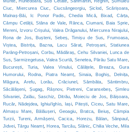
Munte
,
Hunedoara
,
Sub Cetate
,
Sânmartin
,
Reghin
,
Șumuleu
Ciuc, Miercurea Ciuc
,
Ciucsângeorgiu
,
Șiclod
,
Scărișoara
,
Malnaș-Băi
,
Ic Ponor Padis
,
Chedia Mică
,
Bixad
,
Cârța
,
Câmpu Cetății
,
Stâna de Vale
,
Rânca
,
Ciumani
,
Baia Sprie
,
Mereni
,
Izvoru Crișului
,
Valea Drăganului
,
Miercurea Nirajului
,
Rona de Jos
,
Bușteni
,
Sebeș
,
Timișu de Sus
,
Frumoasa
,
Viștea
,
Bistrița
,
Bazna
,
Lacu Sărat
,
Petroșani
,
Statiunea
Parâng-Petroșani
,
Corbu
,
Mădăraș
,
Cehu Silvaniei
,
Lunca de
Sus
,
Sarmizegetusa
,
Valea Scurtă
,
Senetea
,
Pârâu Satu Mare
,
București
,
Turia
,
Valea Vinului
,
Călățele
,
Breaza
,
Gura
Humorului
,
Rodna
,
Piatra Neamț
,
Sinaia
,
Boghiș
,
Delnița
,
Măgura
,
Arefu
,
Lorău
,
Crăciunel
,
Sâmbăta
,
Sântimbru
,
Săcălășeni
,
Șugag
,
Râșnov
,
Pietreni
,
Caransebeș
,
Șimleu
Silvaniei
,
Zalău
,
Saschiz
,
Ditrău
,
Moieciu de Jos
,
Băișoara
,
Rucăr
,
Nădejdea
,
Ighiu/Ighìo
,
Iași
,
Pitești
,
Ciceu
,
Satu Mare
,
Almașu Mare
,
Bălăușeri
,
Geoagiu
,
Bratca
,
Beiuș
,
Câmpia
Turzii
,
Tureni
,
Armășeni
,
Cacica
,
Horezu
,
Bălan
,
Sânpaul
,
Jidvei
,
Târgu Neamț
,
Horea
,
Tarcău
,
Slănic
,
Chilia Veche
,
Mila