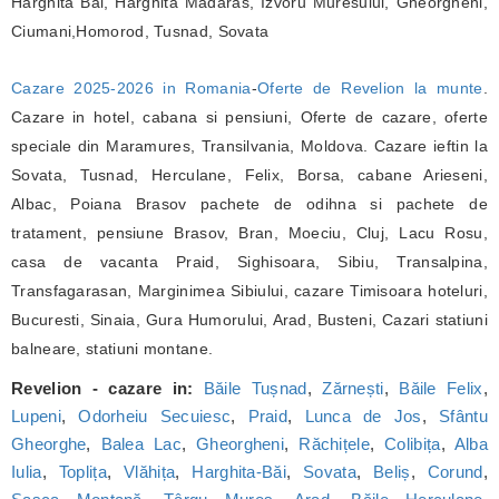
Harghita Bai, Harghita Madaras, Izvoru Muresului, Gheorgheni,
Ciumani,Homorod, Tusnad, Sovata
Cazare 2025-2026 in Romania
-
Oferte de Revelion la munte
.
Cazare in hotel, cabana si pensiuni, Oferte de cazare, oferte
speciale din Maramures, Transilvania, Moldova. Cazare ieftin la
Sovata, Tusnad, Herculane, Felix, Borsa, cabane Arieseni,
Albac, Poiana Brasov pachete de odihna si pachete de
tratament, pensiune Brasov, Bran, Moeciu, Cluj, Lacu Rosu,
casa de vacanta Praid, Sighisoara, Sibiu, Transalpina,
Transfagarasan, Marginimea Sibiului, cazare Timisoara hoteluri,
Bucuresti, Sinaia, Gura Humorului, Arad, Busteni, Cazari statiuni
balneare, statiuni montane.
Revelion - cazare in:
Băile Tușnad
,
Zărnești
,
Băile Felix
,
Lupeni
,
Odorheiu Secuiesc
,
Praid
,
Lunca de Jos
,
Sfântu
Gheorghe
,
Balea Lac
,
Gheorgheni
,
Răchițele
,
Colibița
,
Alba
Iulia
,
Toplița
,
Vlăhița
,
Harghita-Băi
,
Sovata
,
Beliș
,
Corund
,