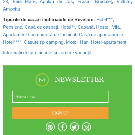
23
,
Baia Mare
,
Apoldu de Jos
,
Frasin
,
Brăduleț
,
Vulturu
,
Ampoița
Tipurile de cazări închiriabile de Revelion:
Hotel***
,
Pensiune
,
Casă de oaspeți
,
Hotel**
,
Cabană
,
Hostel
,
Vilă
,
Apartament sau cameră de închiriat
,
Casă de apartamente
,
Hotel****
,
Căsuțe tip camping
,
Motel
,
Han
,
Hotel-apartament
Informații despre tichete și card de vacanță
NEWSLETTER
SIGN UP