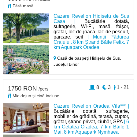
Fără masă
Cazare Revelion Hidișelu de Sus
Casa |
Bucătărie dotată,
sufragerie, Wi-Fi, masă, foișor,
grătar, loc de joacă, lac de pescuit,
parcare, seif
| Munții Pădurea
Craiului, 8 km Ștrand Băile Felix, 7
km Aquapark Oradea
Casă de oaspeți Hidișelu de Sus,
Județul Bihor
8
3
1 - 21
1750 RON
/pers
Mic dejun și cină incluse
Cazare Revelion Oradea Vila*** |
Bucătărie dotată, sufragerie,
mobilier de grădină, terasă, cuptor,
grătar, ștrand privat, ciubăr, SPA
| 6
km Cetatea Oradea, 7 km Băile 1
Mai, 8 km Aquapark Nymhaea