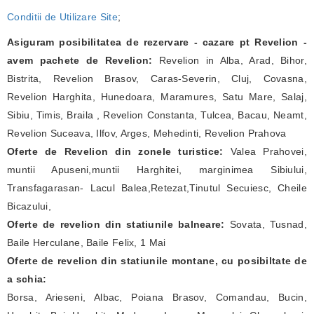
Conditii de Utilizare Site
;
Asiguram posibilitatea de rezervare - cazare pt Revelion -
avem pachete de Revelion:
Revelion in Alba, Arad, Bihor,
Bistrita, Revelion Brasov, Caras-Severin, Cluj, Covasna,
Revelion Harghita, Hunedoara, Maramures, Satu Mare, Salaj,
Sibiu, Timis, Braila , Revelion Constanta, Tulcea, Bacau, Neamt,
Revelion Suceava, Ilfov, Arges, Mehedinti, Revelion Prahova
Oferte de Revelion din zonele turistice:
Valea Prahovei,
muntii Apuseni,muntii Harghitei, marginimea Sibiului,
Transfagarasan- Lacul Balea,Retezat,Tinutul Secuiesc, Cheile
Bicazului,
Oferte de revelion din statiunile balneare:
Sovata, Tusnad,
Baile Herculane, Baile Felix, 1 Mai
Oferte de revelion din statiunile montane, cu posibiltate de
a schia:
Borsa, Arieseni, Albac, Poiana Brasov, Comandau, Bucin,