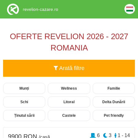
revelion-cazare.ro
OFERTE REVELION 2026 - 2027
ROMANIA
Arată filtre
Munți
Wellness
Familie
Schi
Litoral
Delta Dunării
Ținutul sării
Castele
Pet friendly
6
3
1 - 14
9900 RON
/casă