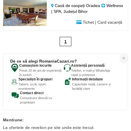
Casă de oaspeți Oradea
Wellness
| SPA, Județul Bihor
Tichet | Card vacanță
1
De ce să alegi RomaniaCazari.ro?
Cunoaștem locurile
Asistență personală
Peste 20 de ani de experiență
Telefon, e-mail și WhatsApp
în turism
rapid și prietenos
Specialiști în grupuri
Informații detaliate
Tabere, școli, sport,
Capacitate reală, camere și
evenimente
facilități clare
Contact direct
Comunicare directă cu
proprietarii
Mentiune:
La ofertele de revelion pe site unde este trecut: