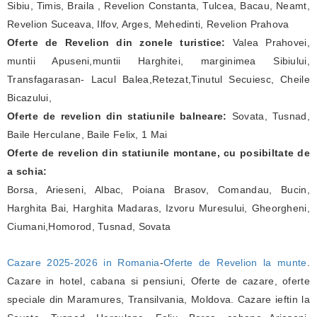
Sibiu, Timis, Braila , Revelion Constanta, Tulcea, Bacau, Neamt,
Revelion Suceava, Ilfov, Arges, Mehedinti, Revelion Prahova
Oferte de Revelion din zonele turistice:
Valea Prahovei,
muntii Apuseni,muntii Harghitei, marginimea Sibiului,
Transfagarasan- Lacul Balea,Retezat,Tinutul Secuiesc, Cheile
Bicazului,
Oferte de revelion din statiunile balneare:
Sovata, Tusnad,
Baile Herculane, Baile Felix, 1 Mai
Oferte de revelion din statiunile montane, cu posibiltate de
a schia:
Borsa, Arieseni, Albac, Poiana Brasov, Comandau, Bucin,
Harghita Bai, Harghita Madaras, Izvoru Muresului, Gheorgheni,
Ciumani,Homorod, Tusnad, Sovata
Cazare 2025-2026 in Romania
-
Oferte de Revelion la munte
.
Cazare in hotel, cabana si pensiuni, Oferte de cazare, oferte
speciale din Maramures, Transilvania, Moldova. Cazare ieftin la