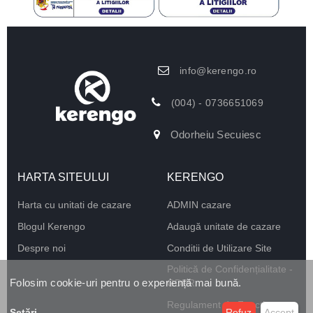
info@kerengo.ro
(004) - 0736651069
Odorheiu Secuiesc
HARTA SITEULUI
KERENGO
Harta cu unitati de cazare
ADMIN cazare
Blogul Kerengo
Adaugă unitate de cazare
Despre noi
Conditii de Utilizare Site
Politică de Confidențialitate -
Folosim cookie-uri pentru o experiență mai bună.
GDPR
Regulament de Funcționare
Setări
...
Refuz
Accept