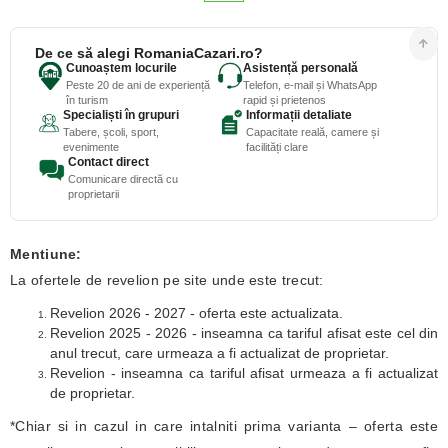
De ce să alegi RomaniaCazari.ro?
Cunoaștem locurile
Asistență personală
Peste 20 de ani de experiență
Telefon, e-mail și WhatsApp
în turism
rapid și prietenos
Specialiști în grupuri
Informații detaliate
Tabere, școli, sport,
Capacitate reală, camere și
evenimente
facilități clare
Contact direct
Comunicare directă cu
proprietarii
Mentiune:
La ofertele de revelion pe site unde este trecut:
Revelion 2026 - 2027 - oferta este actualizata.
Revelion 2025 - 2026 - inseamna ca tariful afisat este cel din
anul trecut, care urmeaza a fi actualizat de proprietar.
Revelion - inseamna ca tariful afisat urmeaza a fi actualizat
de proprietar.
*Chiar si in cazul in care intalniti prima varianta – oferta este