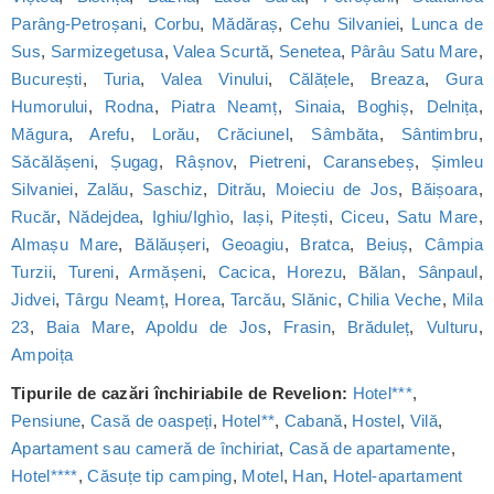
Parâng-Petroșani
,
Corbu
,
Mădăraș
,
Cehu Silvaniei
,
Lunca de
Sus
,
Sarmizegetusa
,
Valea Scurtă
,
Senetea
,
Pârâu Satu Mare
,
București
,
Turia
,
Valea Vinului
,
Călățele
,
Breaza
,
Gura
Humorului
,
Rodna
,
Piatra Neamț
,
Sinaia
,
Boghiș
,
Delnița
,
Măgura
,
Arefu
,
Lorău
,
Crăciunel
,
Sâmbăta
,
Sântimbru
,
Săcălășeni
,
Șugag
,
Râșnov
,
Pietreni
,
Caransebeș
,
Șimleu
Silvaniei
,
Zalău
,
Saschiz
,
Ditrău
,
Moieciu de Jos
,
Băișoara
,
Rucăr
,
Nădejdea
,
Ighiu/Ighìo
,
Iași
,
Pitești
,
Ciceu
,
Satu Mare
,
Almașu Mare
,
Bălăușeri
,
Geoagiu
,
Bratca
,
Beiuș
,
Câmpia
Turzii
,
Tureni
,
Armășeni
,
Cacica
,
Horezu
,
Bălan
,
Sânpaul
,
Jidvei
,
Târgu Neamț
,
Horea
,
Tarcău
,
Slănic
,
Chilia Veche
,
Mila
23
,
Baia Mare
,
Apoldu de Jos
,
Frasin
,
Brăduleț
,
Vulturu
,
Ampoița
Tipurile de cazări închiriabile de Revelion:
Hotel***
,
Pensiune
,
Casă de oaspeți
,
Hotel**
,
Cabană
,
Hostel
,
Vilă
,
Apartament sau cameră de închiriat
,
Casă de apartamente
,
Hotel****
,
Căsuțe tip camping
,
Motel
,
Han
,
Hotel-apartament