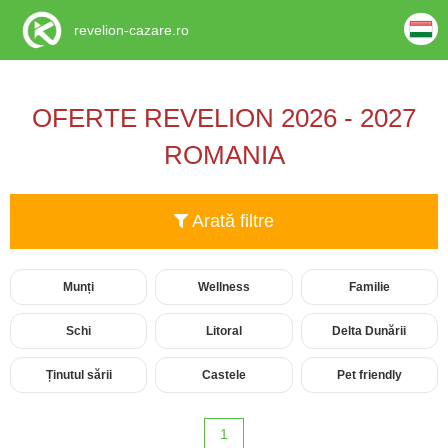
revelion-cazare.ro
OFERTE REVELION 2026 - 2027
ROMANIA
Arată filtre
Munți
Wellness
Familie
Schi
Litoral
Delta Dunării
Ținutul sării
Castele
Pet friendly
1