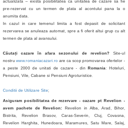
actualizata – exista posibilitatea ca unitatea de cazare sa fie
pre-rezervat cu un termen de plata al acontului pana la o
anumita data.
In cazul in care temenul limita a fost depasit de solicitant
rezervarea se anuleaza automat, spre a fi oferit altui grup cu alt
termen de plata al avansului.
Căutați cazare în afara sezonului de revelion?
Site-ul
nostru
www.romaniacazari.ro
are ca scop promovarea ofertelor -
a peste 2000 de unitati de cazare - din
Romania
: Hoteluri,
Pensiuni, Vile, Cabane si Pensiuni Agroturistice.
Conditii de Utilizare Site
;
Asiguram posibilitatea de rezervare - cazare pt Revelion -
avem pachete de Revelion:
Revelion in Alba, Arad, Bihor,
Bistrita, Revelion Brasov, Caras-Severin, Cluj, Covasna,
Revelion Harghita, Hunedoara, Maramures, Satu Mare, Salaj,