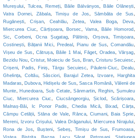
Mureșului
,
Tulcea
,
Remeți
,
Băile Bálványos
,
Băile Olănești
,
Vatra Dornei
,
Zăbala
,
Timișu de Jos
,
Sâmbăta de Sus
,
Rugănești
,
Crișan
,
Ceahlău
,
Zetea
,
Valea Boga
,
Deva
,
Miercurea Ciuc
,
Cârțișoara
,
Borsec
,
Vama
,
Băile Homorod
,
Sic
,
Corbeni
,
Ocna Șugatag
,
Păltiniș
,
Orșova
,
Timișoara
,
Costinești
,
Bățanii Mici
,
Predeal
,
Pianu de Sus
,
Comandău
,
Vișeu de Sus
,
Cătrușa
,
Băile 1 Mai
,
Făget
,
Oradea
,
Vărșag
,
Bezidu Nou
,
Cristur
,
Moieciu de Sus
,
Bran
,
Cristuru Secuiesc
,
Crișeni
,
Padis
,
Finiș
,
Târgu Secuiesc
,
Păuleni-Ciuc
,
Dealu
,
Ghelința
,
Coltău
,
Săsciori
,
Barajul Zetea
,
Izvoare
,
Harghita
Madaras
,
Dubova
,
Hidișelu de Sus
,
Sasca Română
,
Vălenii de
Munte
,
Hunedoara
,
Sub Cetate
,
Sânmartin
,
Reghin
,
Șumuleu
Ciuc, Miercurea Ciuc
,
Ciucsângeorgiu
,
Șiclod
,
Scărișoara
,
Malnaș-Băi
,
Ic Ponor Padis
,
Chedia Mică
,
Bixad
,
Cârța
,
Câmpu Cetății
,
Stâna de Vale
,
Rânca
,
Ciumani
,
Baia Sprie
,
Mereni
,
Izvoru Crișului
,
Valea Drăganului
,
Miercurea Nirajului
,
Rona de Jos
,
Bușteni
,
Sebeș
,
Timișu de Sus
,
Frumoasa
,
Viștea
,
Bistrița
,
Bazna
,
Lacu Sărat
,
Petroșani
,
Statiunea