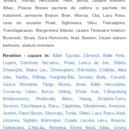
Sovata, Tusnad, Herculane, Felix, Borsa, cabane Arieseni,
Albac, Poiana Brasov pachete de odihna si pachete de
tratament, pensiune Brasov, Bran, Moeciu, Cluj, Lacu Rosu,
casa de vacanta Praid, Sighisoara, Sibiu, Transalpina,
Transfagarasan, Marginimea Sibiului, cazare Timisoara hoteluri,
Bucuresti, Sinaia, Gura Humorului, Arad, Busteni, Cazari statiuni
balneare, statiuni montane.
Revelion - cazare in:
Băile Tușnad
,
Zărnești
,
Băile Felix
,
Lupeni
,
Odorheiu Secuiesc
,
Praid
,
Lunca de Jos
,
Sfântu
Gheorghe
,
Balea Lac
,
Gheorgheni
,
Răchițele
,
Colibița
,
Alba
Iulia
,
Toplița
,
Vlăhița
,
Harghita-Băi
,
Sovata
,
Beliș
,
Corund
,
Sasca Montană
,
Târgu Mureș
,
Arad
,
Băile Herculane
,
Covasna
,
Liban
,
Borșa
,
Văliug
,
Eforie Sud
,
Câmpulung
Moldovenesc
,
Moldovița
,
Albac
,
Hațeg
,
Drobeta-Turnu
Severin
,
Cluj-Napoca
,
Racu
,
Căpâlnița
,
Sândominic
,
Arieșeni
,
Joseni
,
Pasul Bucin
,
Sâncraiu
,
Turda
,
Sibiel
,
Lacu Roșu
,
Aiud
,
Lăzarea
,
Sighetu Marmației
,
Coada Lacului Lesu
,
Brașov
,
Sighișoara
,
Chișcău
,
Rimetea
,
Eforie Nord
,
Sibiu
,
Izvoru