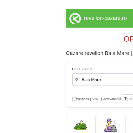
revelion-cazare.ro
OF
Cazare revelion Baia Mare | 
Unde mergi?
Tip 
Wellness | SPA
Card vacanță