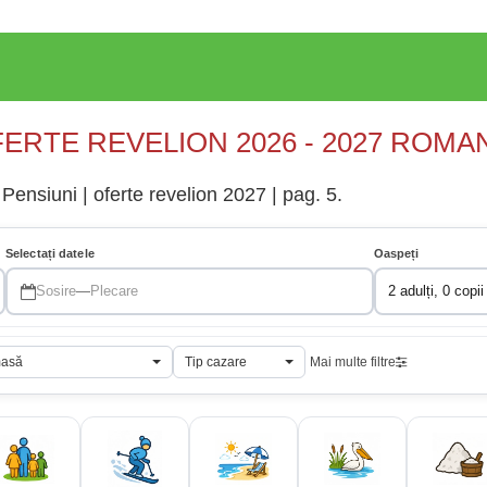
ERTE REVELION 2026 - 2027 ROMA
Pensiuni | oferte revelion 2027 | pag. 5.
Selectați datele
Oaspeți
Sosire
—
Plecare
2 adulți, 0 copii
masă
Tip cazare
Mai multe filtre