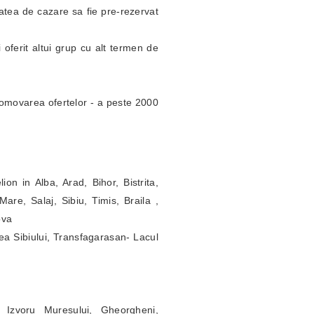
itatea de cazare sa fie pre-rezervat
 oferit altui grup cu alt termen de
omovarea ofertelor - a peste 2000
ion in Alba, Arad, Bihor, Bistrita,
re, Salaj, Sibiu, Timis, Braila ,
ova
ea Sibiului, Transfagarasan- Lacul
 Izvoru Muresului, Gheorgheni,