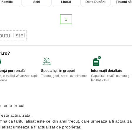
Familie
Schi
Litoral
Delta Dunării
Ținutul săr
1
tul listei
i.ro?
ență personală
Specialiști în grupuri
Informații detaliate
n, e-mail și WhatsApp rapid
Tabere, școli, sport, evenimente
Capacitate reală, camere și
etenos
facilități clare
e este trecut:
 este actualizata.
a ca tariful afisat este cel din anul trecut, care urmeaza a fi actualiza
 afisat urmeaza a fi actualizat de proprietar.