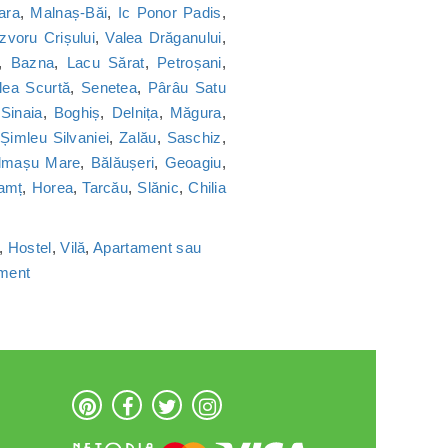
ara
,
Malnaș-Băi
,
Ic Ponor Padis
,
Izvoru Crișului
,
Valea Drăganului
,
,
Bazna
,
Lacu Sărat
,
Petroșani
,
lea Scurtă
,
Senetea
,
Pârâu Satu
,
Sinaia
,
Boghiș
,
Delnița
,
Măgura
,
,
Șimleu Silvaniei
,
Zalău
,
Saschiz
,
lmașu Mare
,
Bălăușeri
,
Geoagiu
,
amț
,
Horea
,
Tarcău
,
Slănic
,
Chilia
,
Hostel
,
Vilă
,
Apartament sau
ament