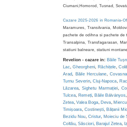
Ciumani,Homorod, Tusnad, Sovat
Cazare 2025-2026 in Romania
-
Of
Maramures, Transilvania, Moldova
pachete de odihna si pachete de t
Transalpina, Transfagarasan, Marg
statiuni balneare, statiuni montan
Revelion - cazare in:
Băile Tuș
Lac
,
Gheorgheni
,
Răchițele
,
Coli
Arad
,
Băile Herculane
,
Covasn
Turnu Severin
,
Cluj-Napoca
,
Ra
Lăzarea
,
Sighetu Marmației
,
Co
Tulcea
,
Remeți
,
Băile Bálványos
Zetea
,
Valea Boga
,
Deva
,
Miercu
Timișoara
,
Costinești
,
Bățanii Mic
Bezidu Nou
,
Cristur
,
Moieciu de
Coltău
,
Săsciori
,
Barajul Zetea
,
I