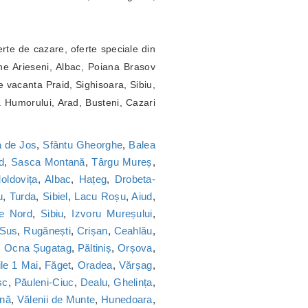
erte de cazare, oferte speciale din
ne Arieseni, Albac, Poiana Brasov
 vacanta Praid, Sighisoara, Sibiu,
a Humorului, Arad, Busteni, Cazari
 de Jos
,
Sfântu Gheorghe
,
Balea
d
,
Sasca Montană
,
Târgu Mureș
,
oldovița
,
Albac
,
Hațeg
,
Drobeta-
u
,
Turda
,
Sibiel
,
Lacu Roșu
,
Aiud
,
ie Nord
,
Sibiu
,
Izvoru Mureșului
,
 Sus
,
Rugănești
,
Crișan
,
Ceahlău
,
,
Ocna Șugatag
,
Păltiniș
,
Orșova
,
le 1 Mai
,
Făget
,
Oradea
,
Vărșag
,
sc
,
Păuleni-Ciuc
,
Dealu
,
Ghelința
,
nă
,
Vălenii de Munte
,
Hunedoara
,