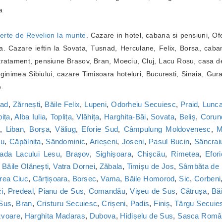
a
erte de Revelion la munte
. Cazare in hotel, cabana si pensiuni, Of
. Cazare ieftin la Sovata, Tusnad, Herculane, Felix, Borsa, caba
ratament, pensiune Brasov, Bran, Moeciu, Cluj, Lacu Rosu, casa de
inimea Sibiului, cazare Timisoara hoteluri, Bucuresti, Sinaia, Gur
e.
nad
,
Zărnești
,
Băile Felix
,
Lupeni
,
Odorheiu Secuiesc
,
Praid
,
Lunca
bița
,
Alba Iulia
,
Toplița
,
Vlăhița
,
Harghita-Băi
,
Sovata
,
Beliș
,
Corun
a
,
Liban
,
Borșa
,
Văliug
,
Eforie Sud
,
Câmpulung Moldovenesc
,
M
cu
,
Căpâlnița
,
Sândominic
,
Arieșeni
,
Joseni
,
Pasul Bucin
,
Sâncrai
ada Lacului Lesu
,
Brașov
,
Sighișoara
,
Chișcău
,
Rimetea
,
Efor
,
Băile Olănești
,
Vatra Dornei
,
Zăbala
,
Timișu de Jos
,
Sâmbăta de
rea Ciuc
,
Cârțișoara
,
Borsec
,
Vama
,
Băile Homorod
,
Sic
,
Corbeni
i
,
Predeal
,
Pianu de Sus
,
Comandău
,
Vișeu de Sus
,
Cătrușa
,
Băi
 Sus
,
Bran
,
Cristuru Secuiesc
,
Crișeni
,
Padis
,
Finiș
,
Târgu Secuie
zvoare
,
Harghita Madaras
,
Dubova
,
Hidișelu de Sus
,
Sasca Româ