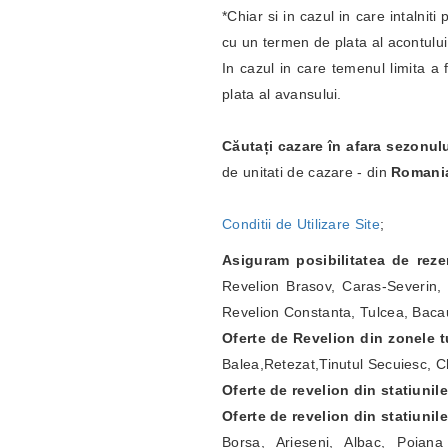
*Chiar si in cazul in care intalnit
cu un termen de plata al acontulu
In cazul in care temenul limita a 
plata al avansului.
Căutați cazare în afara sezonul
de unitati de cazare - din
Romani
Conditii de Utilizare Site
;
Asiguram posibilitatea de rez
Revelion Brasov, Caras-Severin, 
Revelion Constanta, Tulcea, Bacau
Oferte de Revelion din zonele tu
Balea,Retezat,Tinutul Secuiesc, Ch
Oferte de revelion din statiunil
Oferte de revelion din statiunil
Borsa, Arieseni, Albac, Poian