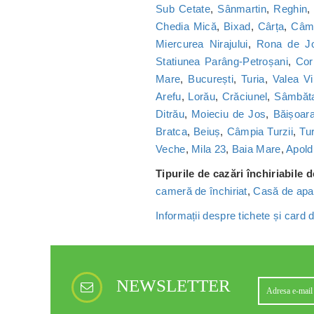
Sub Cetate
,
Sânmartin
,
Reghin
Chedia Mică
,
Bixad
,
Cârța
,
Câmp
Miercurea Nirajului
,
Rona de J
Statiunea Parâng-Petroșani
,
Cor
Mare
,
București
,
Turia
,
Valea Vi
Arefu
,
Lorău
,
Crăciunel
,
Sâmbăt
Ditrău
,
Moieciu de Jos
,
Băișoar
Bratca
,
Beiuș
,
Câmpia Turzii
,
Tu
Veche
,
Mila 23
,
Baia Mare
,
Apold
Tipurile de cazări închiriabile 
cameră de închiriat
,
Casă de apa
Informații despre tichete și card
NEWSLETTER