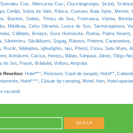
,
Șumuleu Ciuc, Miercurea Ciuc
,
Ciucsângeorgiu
,
Șiclod
,
Scărișo
u Cetății
,
Stâna de Vale
,
Rânca
,
Ciumani
,
Baia Sprie
,
Mereni
,
os
,
Bușteni
,
Sebeș
,
Timișu de Sus
,
Frumoasa
,
Viștea
,
Bistrița
bu
,
Mădăraș
,
Cehu Silvaniei
,
Lunca de Sus
,
Sarmizegetusa
,
Va
nului
,
Călățele
,
Breaza
,
Gura Humorului
,
Rodna
,
Piatra Neamț
a
,
Sântimbru
,
Săcălășeni
,
Șugag
,
Râșnov
,
Pietreni
,
Caransebeș
a
,
Rucăr
,
Nădejdea
,
Ighiu/Ighìo
,
Iași
,
Pitești
,
Ciceu
,
Satu Mare
,
A
reni
,
Armășeni
,
Cacica
,
Horezu
,
Bălan
,
Sânpaul
,
Jidvei
,
Târgu Ne
u de Jos
,
Frasin
,
Brăduleț
,
Vulturu
,
Ampoița
de Revelion:
Hotel***
,
Pensiune
,
Casă de oaspeți
,
Hotel**
,
Cabană
rtamente
,
Hotel****
,
Căsuțe tip camping
,
Motel
,
Han
,
Hotel-apart
 de vacanță
SIGN UP