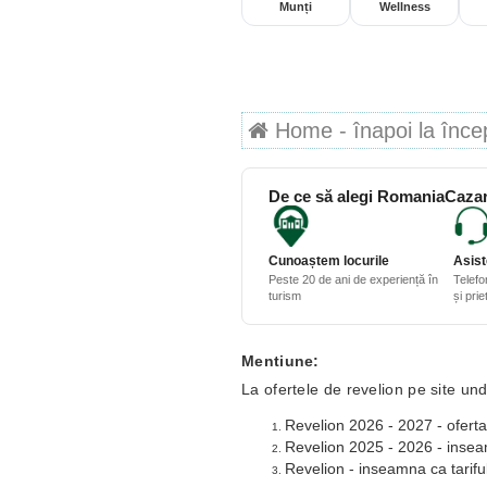
Munți
Wellness
Home - înapoi la începu
De ce să alegi RomaniaCazar
Cunoaștem locurile
Asist
Peste 20 de ani de experiență în
Telefo
turism
și pri
Mentiune:
La ofertele de revelion pe site und
Revelion 2026 - 2027 - oferta
Revelion 2025 - 2026 - inseamn
Revelion - inseamna ca tariful