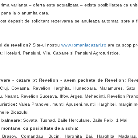
i prima varianta – oferta este actualizata – exista posibilitatea ca un
i pana la o anumita data.
fost depasit de solicitant rezervarea se anuleaza automat, spre a fi
ui de revelion?
Site-ul nostru
www.romaniacazari.ro
are ca scop pr
a
: Hoteluri, Pensiuni, Vile, Cabane si Pensiuni Agroturistice.
ervare - cazare pt Revelion - avem pachete de Revelion:
Revel
Cluj, Covasna, Revelion Harghita, Hunedoara, Maramures, Satu Ma
, Neamt, Revelion Suceava, Ilfov, Arges, Mehedinti, Revelion Prah
ristice:
Valea Prahovei, muntii Apuseni,muntii Harghitei, marginim
eile Bicazului,
e balneare:
Sovata, Tusnad, Baile Herculane, Baile Felix, 1 Mai
e montane, cu posibiltate de a schia:
a Brasov, Comandau, Bucin, Harghita Bai, Harghita Madaras,