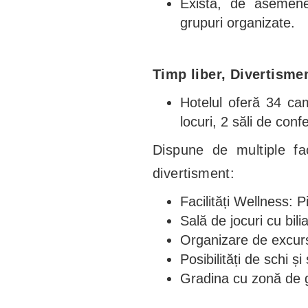
Există, de asemene
grupuri organizate.
Timp liber, Divertisme
Hotelul oferă 34 ca
locuri, 2 săli de conf
Dispune de multiple faci
divertisment:
Facilități Wellness:
Sală de jocuri cu bil
Organizare de excursi
Posibilități de schi ș
Gradina cu zonă de gr