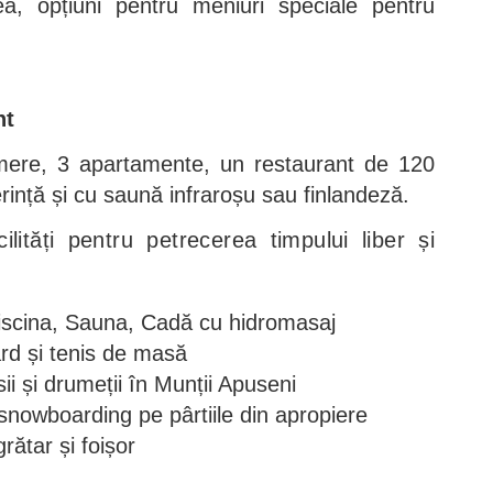
a, opțiuni pentru meniuri speciale pentru
nt
mere, 3 apartamente, un restaurant de 120
erință și cu saună infraroșu sau finlandeză.
lități pentru petrecerea timpului liber și
 Piscina, Sauna, Cadă cu hidromasaj
iard și tenis de masă
i și drumeții în Munții Apuseni
i snowboarding pe pârtiile din apropiere
ătar și foișor