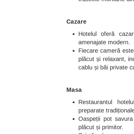
Cazare
Hotelul oferă caza
amenajate modern.
Fiecare cameră este 
plăcut și relaxant, in
cablu și băi private c
Masa
Restaurantul hotel
preparate tradițional
Oaspeții pot savura
plăcut și primitor.