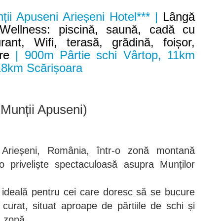
ii Apuseni Arieșeni Hotel*** |
Lângă
Wellness: piscină, saună, cadă cu
ant, Wifi, terasă, grădină, foișor,
re
| 900m Pârtie schi Vârtop, 11km
18km Scărișoara
(Munții Apuseni)
 Arieșeni, România, într-o zonă montană
 o priveliște spectaculoasă asupra Munților
 ideală pentru cei care doresc să se bucure
curat, situat aproape de pârtiile de schi și
n zonă.