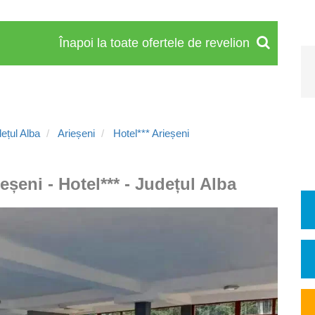
Înapoi la toate ofertele de revelion
ețul Alba
Arieșeni
Hotel*** Arieșeni
eșeni - Hotel*** - Județul Alba