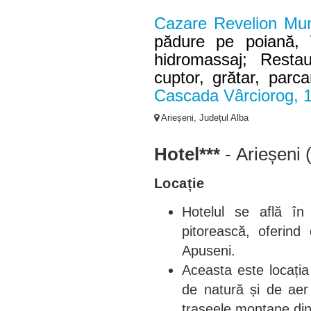
Cazare Revelion Munț
pădure pe poiană, 
hidromassaj; Restaur
cuptor, grătar, parca
Cascada Vârciorog, 
Arieșeni, Județul Alba
Hotel***
- Arieșeni 
Locație
Hotelul se află în
pitorească, oferind
Apuseni.
Aceasta este locația
de natură și de aer 
traseele montane di