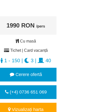
1990 RON
/pers
Cu masă
Tichet | Card vacanță
1 - 150
|
3
|
40
Cerere ofertă
(+4) 0736 651 069
Vizualizați harta