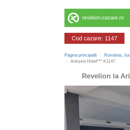
revelion-cazare.ro
Cod cazare: 1147
Pagina principală
România, Jud
Arieșeni Hotel*** K1147
Revelion la Ari