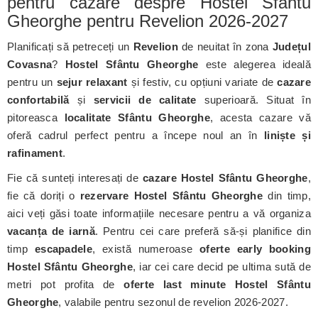
pentru cazare despre Hostel Sfântu
Gheorghe pentru Revelion 2026-2027
Planificați să petreceți un
Revelion
de neuitat în zona
Județul
Covasna
?
Hostel Sfântu Gheorghe
este alegerea ideală
pentru un
sejur relaxant
și festiv, cu opțiuni variate de
cazare
confortabilă
și
servicii de calitate
superioară. Situat în
pitoreasca
localitate Sfântu Gheorghe
, acesta cazare vă
oferă cadrul perfect pentru a începe noul an în
liniște și
rafinament
.
Fie că sunteți interesați de
cazare Hostel Sfântu Gheorghe
,
fie că doriți o
rezervare Hostel Sfântu Gheorghe
din timp,
aici veți găsi toate informațiile necesare pentru a vă organiza
vacanța de iarnă
. Pentru cei care preferă să-și planifice din
timp
escapadele
, există numeroase
oferte early booking
Hostel Sfântu Gheorghe
, iar cei care decid pe ultima sută de
metri pot profita de
oferte last minute Hostel Sfântu
Gheorghe
, valabile pentru sezonul de revelion 2026-2027.