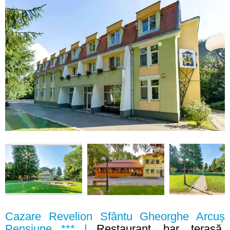
Cazare Revelion Sfântu Gheorghe Arcuș
Pensiune *** |
Restaurant, bar, terasă,