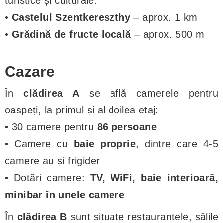
turistice și culturale:
•
Castelul Szentkereszthy
– aprox. 1 km
•
Grădină de fructe locală
– aprox. 500 m
Cazare
În
clădirea A
se află camerele pentru
oaspeți, la primul și al doilea etaj:
• 30 camere pentru
86 persoane
• Camere cu
baie proprie
, dintre care 4-5
camere au și frigider
• Dotări camere:
TV, WiFi, baie interioară,
minibar în unele camere
În
clădirea B
sunt situate restaurantele, sălile