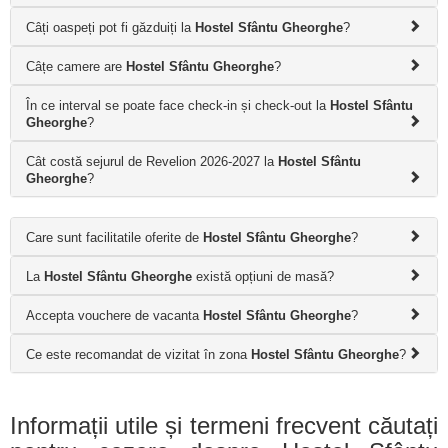
Câți oaspeți pot fi găzduiți la
Hostel Sfântu Gheorghe
?
Câțe camere are
Hostel Sfântu Gheorghe
?
În ce interval se poate face check-in și check-out la
Hostel Sfântu
Gheorghe
?
Cât costă sejurul de Revelion 2026-2027 la
Hostel Sfântu
Gheorghe
?
Care sunt facilitatile oferite de
Hostel Sfântu Gheorghe
?
La
Hostel Sfântu Gheorghe
există opțiuni de masă?
Accepta vouchere de vacanta
Hostel Sfântu Gheorghe
?
Ce este recomandat de vizitat în zona
Hostel Sfântu Gheorghe
?
Informații utile și termeni frecvent căutați