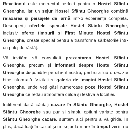
Revelionul
este momentul perfect pentru o
Hostel Sfântu
Gheorghe
, iar un
sejur Hostel Sfântu Gheorghe
combină
relaxarea și peisajele de iarnă
într-o experiență completă.
Descoperiți
ofertele speciale Hostel Sfântu Gheorghe
,
inclusiv
oferte timpurii
și
First Minute Hostel Sfântu
Gheorghe
, create special pentru a transforma sărbătorile într-
un prilej de răsfăț.
Vă invităm să consultați
prezentarea Hostel Sfântu
Gheorghe
, precum și
informații despre Hostel Sfântu
Gheorghe
disponibile pe site-ul nostru, pentru a lua o decizie
bine informată. Vizitați și
galeria de imagini Hostel Sfântu
Gheorghe
, unde veți găsi numeroase
poze Hostel Sfântu
Gheorghe
ce redau atmosfera caldă și festivă a locației.
Indiferent dacă căutați
cazare în Sfântu Gheorghe, Hostel
Sfântu Gheorghe
sau pur și simplu opțiuni variate pentru
Sfântu Gheorghe cazare
, suntem aici pentru a vă ghida. În
plus, dacă luați în calcul și un sejur la mare în
timpul verii
, nu