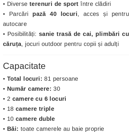
• Diverse
terenuri de sport
între clădiri
• Parcări
pază 40 locuri
, acces și pentru
autocare
• Posibilități:
sanie trasă de cai, plimbări cu
căruța
, jocuri outdoor pentru copii și adulți
Capacitate
•
Total locuri:
81 persoane
•
Număr camere:
30
• 2
camere cu 6 locuri
• 18
camere triple
• 10
camere duble
•
Băi:
toate camerele au baie proprie