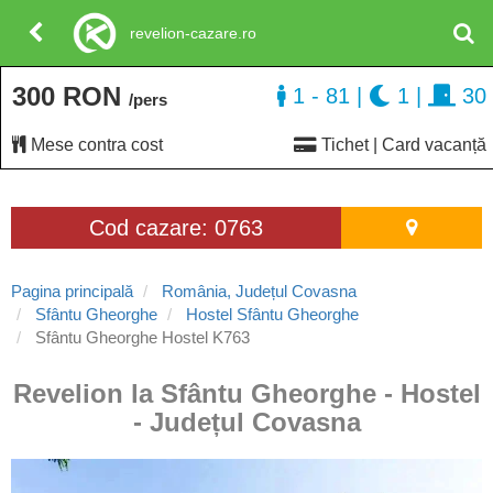
revelion-cazare.ro
300 RON
1 - 81
|
1
|
30
/pers
Mese contra cost
Tichet | Card vacanță
Cod cazare: 0763
Pagina principală
România, Județul Covasna
Sfântu Gheorghe
Hostel Sfântu Gheorghe
Sfântu Gheorghe Hostel K763
Revelion la Sfântu Gheorghe - Hostel
- Județul Covasna