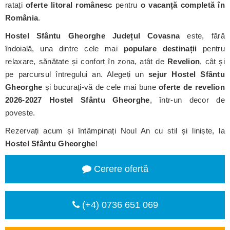
ratați
oferte litoral românesc
pentru
o vacanță completă în
România
.
Hostel Sfântu Gheorghe
Județul Covasna
este, fără
îndoială, una dintre cele mai
populare destinații
pentru
relaxare, sănătate și confort în zona, atât de
Revelion
, cât și
pe parcursul întregului an. Alegeți un
sejur Hostel Sfântu
Gheorghe
și bucurați-vă de cele mai bune
oferte de revelion
2026-2027 Hostel Sfântu Gheorghe
, într-un decor de
poveste.
Rezervați acum și întâmpinați Noul An cu stil și liniște, la
Hostel Sfântu Gheorghe
!
Cerere ofertă
(+4) 0736 651 069