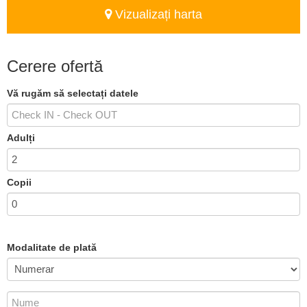
Vizualizați harta
Cerere ofertă
Vă rugăm să selectați datele
Adulți
Copii
Modalitate de plată