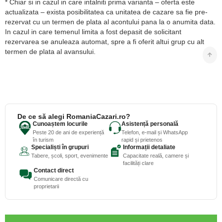
* Chiar si in cazul in care intalniti prima varianta – oferta este
actualizata – exista posibilitatea ca unitatea de cazare sa fie pre-
rezervat cu un termen de plata al acontului pana la o anumita data.
In cazul in care temenul limita a fost depasit de solicitant
rezervarea se anuleaza automat, spre a fi oferit altui grup cu alt
termen de plata al avansului.
De ce să alegi RomaniaCazari.ro?
Cunoaștem locurile
Asistență personală
Peste 20 de ani de experiență
Telefon, e-mail și WhatsApp
în turism
rapid și prietenos
Specialiști în grupuri
Informații detaliate
Tabere, școli, sport, evenimente
Capacitate reală, camere și
facilități clare
Contact direct
Comunicare directă cu
proprietarii