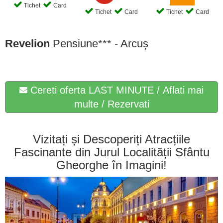
Tichet
Card
Tichet
Card
Tichet
Card
Revelion
Pensiune*** - Arcuș
Cereti oferta LAST MINUTE / Aflati mai
multe / Rezervati
Vizitați și Descoperiți Atracțiile
Fascinante din Jurul Localității Sfântu
Gheorghe în Imagini!