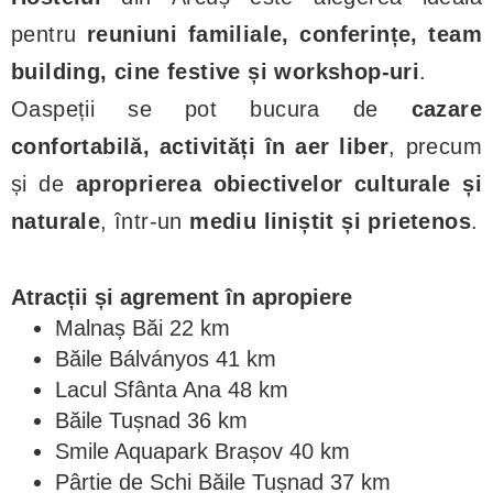
pentru
reuniuni familiale, conferințe, team
building, cine festive și workshop-uri
.
Oaspeții se pot bucura de
cazare
confortabilă, activități în aer liber
, precum
și de
aproprierea obiectivelor culturale și
naturale
, într-un
mediu liniștit și prietenos
.
Atracții și agrement în apropiere
Malnaș Băi 22 km
Băile Bálványos 41 km
Lacul Sfânta Ana 48 km
Băile Tușnad 36 km
Smile Aquapark Brașov 40 km
Pârtie de Schi Băile Tușnad 37 km